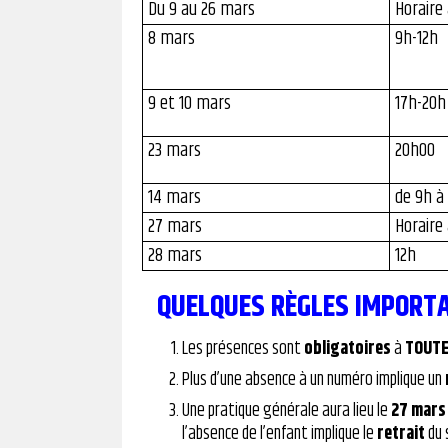
Du 9 au 26 mars
Horaire 
8 mars
9h-12h
9 et 10 mars
17h-20h
23 mars
20h00
14 mars
de 9h à 
27 mars
Horaire 
28 mars
12h
QUELQUES RÈGLES IMPORT
Les présences sont
obligatoires
à
TOUT
Plus d’une absence à un numéro implique un
Une pratique générale aura lieu le
27 mars
l’absence de l’enfant implique le
retrait
du 