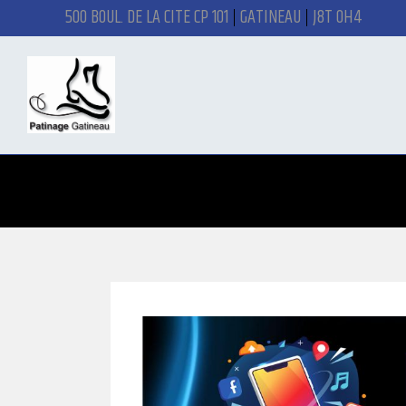
500 BOUL. DE LA CITÉ CP 101
GATINEAU
J8T 0H4