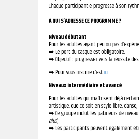
Chaque participant·e progresse à son ryth
À QUI S’ADRESSE CE PROGRAMME ?
Niveau débutant
Pour les adultes ayant peu ou pas d’expér
➡️ Le port du casque est obligatoire.
➡️ Objectif : progresser vers la réussite d
➡️ Pour vous inscrire c’est
ici
Niveaux intermédiaire et avancé
Pour les adultes qui maîtrisent déjà certai
artistique, que ce soit en style libre, danse
➡️ Ce groupe inclut les patineurs de nivea
plus
).
➡️ Les participants peuvent également être 