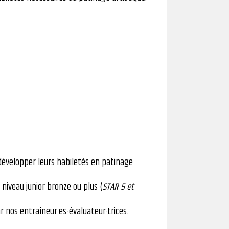
 développer leurs habiletés en patinage
 niveau junior bronze ou plus (
STAR 5 et
r nos entraîneur·es-évaluateur·trices.