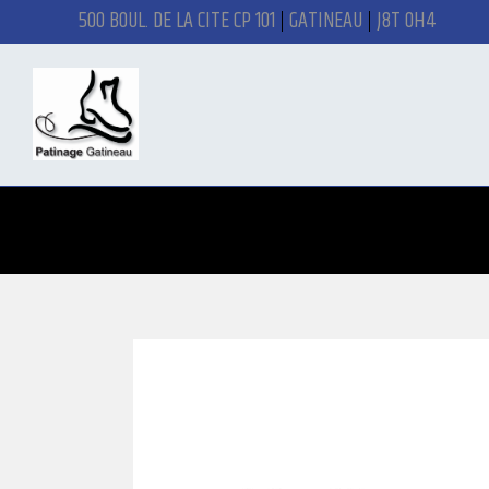
500 BOUL. DE LA CITÉ CP 101
GATINEAU
J8T 0H4