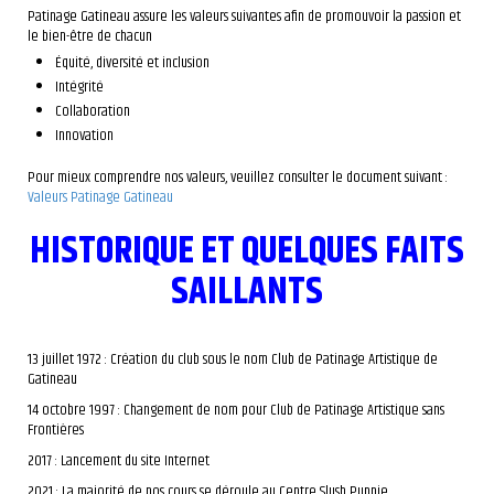
Patinage Gatineau assure les valeurs suivantes afin de promouvoir la passion et
le bien-être de chacun
Équité, diversité et inclusion
Intégrité
Collaboration
Innovation
Pour mieux comprendre nos valeurs, veuillez consulter le document suivant :
Valeurs Patinage Gatineau
HISTORIQUE ET QUELQUES FAITS
SAILLANTS
13 juillet 1972 : Création du club sous le nom Club de Patinage Artistique de
Gatineau
14 octobre 1997 : Changement de nom pour Club de Patinage Artistique sans
Frontières
2017 : Lancement du site Internet
2021 : La majorité de nos cours se déroule au Centre Slush Puppie