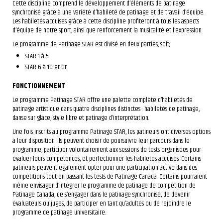
Cette discipline comprend le développement d’éléments de patinage
synchronisé grâce à une variété d’habileté de patinage et de travail d’équipe.
Les habiletés acquises grâce à cette discipline profiteront à tous les aspects
d’équipe de notre sport, ainsi que renforcement la musicalité et l’expression.
Le programme de Patinage STAR est divisé en deux parties, soit;
STAR 1 à 5
STAR 6 à 10 et Or.
FONCTIONNEMENT
Le programme Patinage STAR offre une palette complète d’habiletés de
patinage artistique dans quatre disciplines distinctes : habiletés de patinage,
danse sur glace, style libre et patinage d’interprétation.
Une fois inscrits au programme Patinage STAR, les patineurs ont diverses options
à leur disposition. Ils peuvent choisir de poursuivre leur parcours dans le
programme, participer volontairement aux sessions de tests organisées pour
évaluer leurs compétences, et perfectionner les habiletés acquises. Certains
patineurs peuvent également opter pour une participation active dans des
compétitions tout en passant les tests de Patinage Canada. Certains pourraient
même envisager d’intégrer le programme de patinage de compétition de
Patinage Canada, de s’engager dans le patinage synchronisé, de devenir
évaluateurs ou juges, de participer en tant qu’adultes ou de rejoindre le
programme de patinage universitaire.