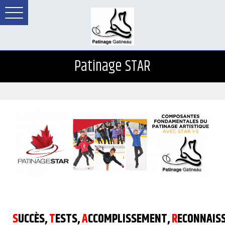
Patinage STAR
S
UCCÈS,
T
ESTS,
A
CCOMPLISSEMENT,
R
ECONNAIS