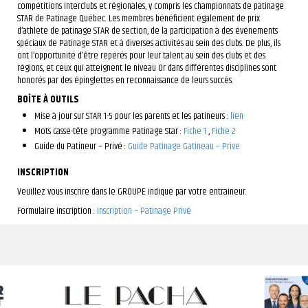
compétitions interclubs et régionales, y compris les championnats de patinage
STAR de Patinage Québec. Les membres bénéficient également de prix
d’athlète de patinage STAR de section, de la participation à des événements
spéciaux de Patinage STAR et à diverses activités au sein des clubs. De plus, ils
ont l’opportunité d’être repérés pour leur talent au sein des clubs et des
régions, et ceux qui atteignent le niveau Or dans différentes disciplines sont
honorés par des épinglettes en reconnaissance de leurs succès.
BOÎTE À OUTILS
Mise à jour sur STAR 1-5 pour les parents et les patineurs :
lien
Mots casse-tête programme Patinage Star :
Fiche 1
,
Fiche 2
Guide du Patineur – Privé :
Guide Patinage Gatineau – Prive
INSCRIPTION
Veuillez vous inscrire dans le GROUPE indiqué par votre entraineur.
Formulaire inscription :
Inscription – Patinage Privé