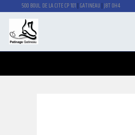
500 BOUL. DE LA CITÉ CP 101
GATINEAU
J8T 0H4